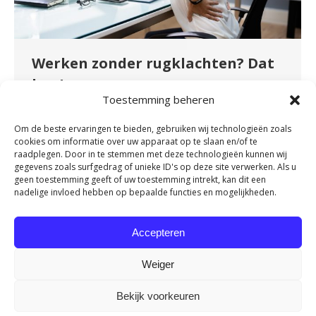
Werken zonder rugklachten? Dat
kan!
Toestemming beheren
Nieuws
By
admin
november 16, 2023
Heb je een zittend beroep of maak je veel en
Om de beste ervaringen te bieden, gebruiken wij technologieën zoals
cookies om informatie over uw apparaat op te slaan en/of te
vaak dezelfde bewegingen tijdens je werk? Heb
raadplegen. Door in te stemmen met deze technologieën kunnen wij
je daarom regelmatig last van je rug? Heel
gegevens zoals surfgedrag of unieke ID's op deze site verwerken. Als u
geen toestemming geeft of uw toestemming intrekt, kan dit een
herkenbaar en onnodig! Door onze
nadelige invloed hebben op bepaalde functies en mogelijkheden.
samenwerking met OriGENE kunnen we nu het
Rug Vitaliteit Programma aanbieden. Dit
Accepteren
programma is een bewezen effectieve methode
om werkend Nederland van een vitale rug…
Weiger
Bekijk voorkeuren