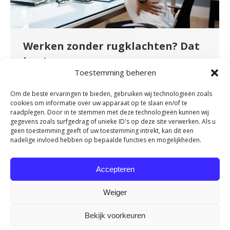
Werken zonder rugklachten? Dat
kan!
Toestemming beheren
Nieuws
By
admin
november 16, 2023
Heb je een zittend beroep of maak je veel en
Om de beste ervaringen te bieden, gebruiken wij technologieën zoals
cookies om informatie over uw apparaat op te slaan en/of te
vaak dezelfde bewegingen tijdens je werk? Heb
raadplegen. Door in te stemmen met deze technologieën kunnen wij
je daarom regelmatig last van je rug? Heel
gegevens zoals surfgedrag of unieke ID's op deze site verwerken. Als u
geen toestemming geeft of uw toestemming intrekt, kan dit een
herkenbaar en onnodig! Door onze
nadelige invloed hebben op bepaalde functies en mogelijkheden.
samenwerking met OriGENE kunnen we nu het
Rug Vitaliteit Programma aanbieden. Dit
Accepteren
programma is een bewezen effectieve methode
om werkend Nederland van een vitale rug…
Weiger
Bekijk voorkeuren