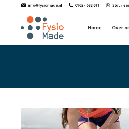
info@fysiomade.nl
0162 - 682 611
Stuur ee
Home
Over o