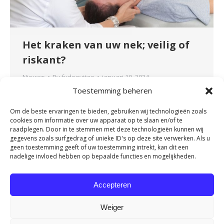
Het kraken van uw nek; veilig of
riskant?
Nieuws
By
fydeevitae
januari 10, 2024
Toestemming beheren
Het kraken van gewrichten is een veel
voorkomende gewoonte. We kraken onze
Om de beste ervaringen te bieden, gebruiken wij technologieën zoals
knokkels, vingers, tenen, rug en zelfs onze nek.
cookies om informatie over uw apparaat op te slaan en/of te
Maar niet iedereen doet het om dezelfde reden.
raadplegen. Door in te stemmen met deze technologieën kunnen wij
gegevens zoals surfgedrag of unieke ID's op deze site verwerken. Als u
Sommigen van ons doen dit om de druk die we
geen toestemming geeft of uw toestemming intrekt, kan dit een
voelen in onze schouders of nek te
nadelige invloed hebben op bepaalde functies en mogelijkheden.
verminderen of als reactie op stress. In deze
blog bespreken…
Accepteren
Weiger