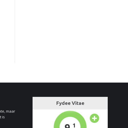
nte, maar
 is