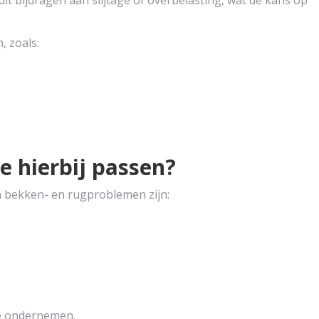
it bijdragen aan slijtage of overbelasting, wat de kans op
, zoals:
e hierbij passen?
n bekken- en rugproblemen zijn:
 te ondernemen.