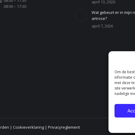
g
08:00 – 17:30
april 13, 2026
08:00 – 17:30
Wat gebeurt er in mijn r
artrose?
april 7, 2026
Om de beste
informatie 
met deze te
site verwer
nadelige in
Acc
arden
|
Cookieverklaring
|
Privacyreglement