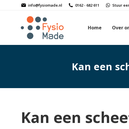
info@fysiomade.nl
0162 - 682 611
Stuur ee
Home
Over o
Kan een sc
Kan een schee