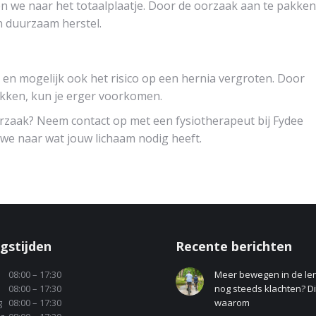
en we naar het totaalplaatje. Door de oorzaak aan te pakken
n duurzaam herstel.
en mogelijk ook het risico op een hernia vergroten. Door
akken, kun je erger voorkomen.
 oorzaak? Neem contact op met een fysiotherapeut bij Fydee
 we naar wat jouw lichaam nodig heeft.
gstijden
Recente berichten
08:00 – 17:30
Meer bewegen in de le
08:00 – 17:30
nog steeds klachten? Dit
g
08:00 – 17:30
waarom