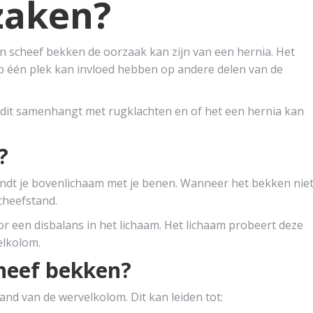
zaken?
n scheef bekken de oorzaak kan zijn van een hernia. Het
op één plek kan invloed hebben op andere delen van de
e dit samenhangt met rugklachten en of het een hernia kan
?
indt je bovenlichaam met je benen. Wanneer het bekken nie
cheefstand.
or een disbalans in het lichaam. Het lichaam probeert deze
elkolom.
cheef bekken?
nd van de wervelkolom. Dit kan leiden tot: