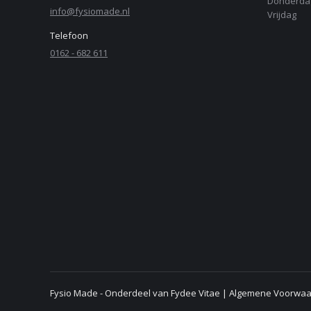
Donderda
info@fysiomade.nl
Vrijdag
Telefoon
0162 - 682 611
Fysio Made - Onderdeel van Fydee Vitae |
Algemene Voorwa