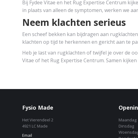
Bij Fydee Vitae en het Rug Expertise Centrum kijk
in plaats van alleen de symptomen, werken we aa
Neem klachten serieus
Een scheef bekken kan bijdragen aan rugklachten 
klachten op tijd te herkennen en gericht aan te p
Heb je last van rugklachten of twijfel je over de
Vitae of het Rug Expertise Centrum. Samen kijken
Fysio Made
Openin
Het Vierendeel 2
Maandag
4921 LC Made
Dinsdag
Woensda
Email